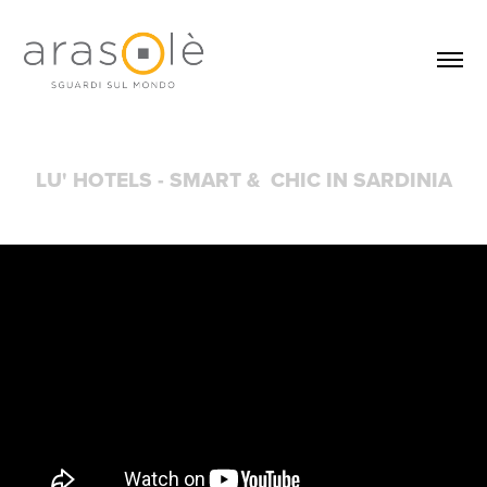
LU' HOTELS - SMART &  CHIC IN SARDINIA