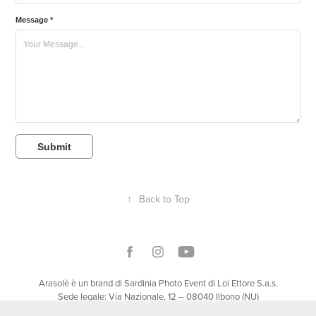
Message *
Submit
↑
Back to Top
Arasolè è un brand di Sardinia Photo Event di Loi Ettore S.a.s.
Sede legale: Via Nazionale, 12 – 08040 Ilbono (NU)
P. IVA / C.F. 01333960910 – Registro Imprese di Nuoro – REA NU-